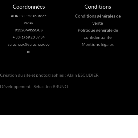
Coordonnées
Conditions
Conditions générales de
ADRESSE: 23 route de
vente
Paray,
Politique générale de
91320 WISSOUS
confidentialité
+ 33 (1) 69 20 37 34
Mentions légales
varachaux@varachaux.co
m
Création du site et photographies : Alain ESCUDIER
Développement : Sébastien BRUNO