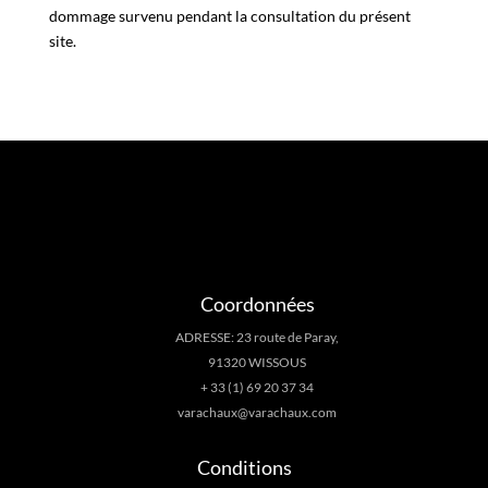
dommage survenu pendant la consultation du présent
site.
Coordonnées
ADRESSE: 23 route de Paray,
91320 WISSOUS
+ 33 (1) 69 20 37 34
varachaux@varachaux.com
Conditions