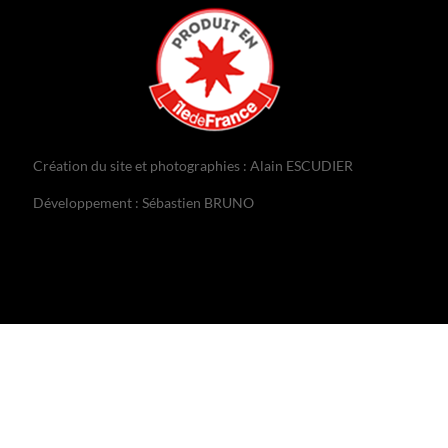
Création du site et photographies : Alain ESCUDIER
Développement : Sébastien BRUNO