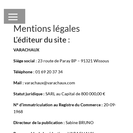
Mentions légales
L’éditeur du site :
VARACHAUX
Siège social
: 23 route de Paray BP – 91321 Wissous
Téléphone
:
01 69 20 37 34
Mail :
varachaux@varachaux.com
Statut juridique :
SARL au Capital de 800 000,00 €
N° d’immatriculation au Registre du Commerce :
20-09-
1968
Directeur de la publication :
Sabine BRUNO