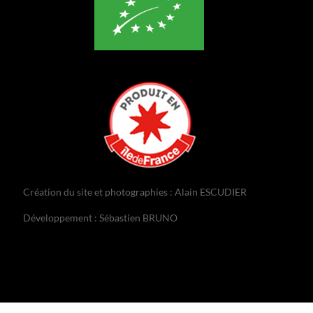
Création du site et photographies : Alain ESCUDIER
Développement : Sébastien BRUNO