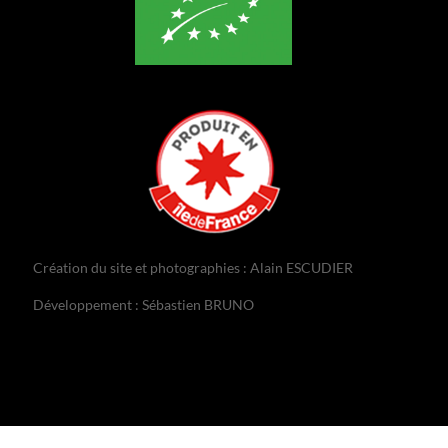
Création du site et photographies : Alain ESCUDIER
Développement : Sébastien BRUNO