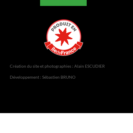
Création du site et photographies : Alain ESCUDIER
Développement : Sébastien BRUNO