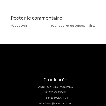
Poster le commentaire
Vous devez
vous connecter
pour publier un commentaire.
Coordonnées
ADRESSE: 23 route de Paray,
91320 WISSOUS
+ 33 (1) 69 20 37 34
varachaux@varachaux.com