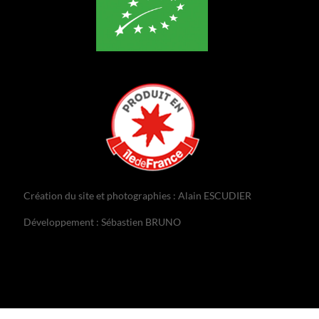
Création du site et photographies : Alain ESCUDIER
Développement : Sébastien BRUNO