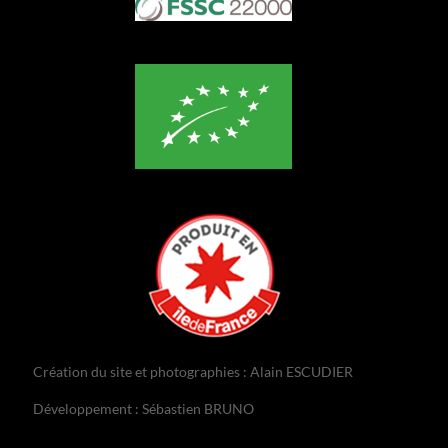
Création du site et photographies : Alain ESCUDIER
Développement : Sébastien BRUNO